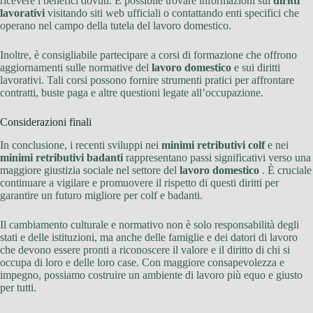
ricevere i benefici dovuti. È possibile trovare informazioni sui
diritti
lavorativi
visitando siti web ufficiali o contattando enti specifici che
operano nel campo della tutela del lavoro domestico.
Inoltre, è consigliabile partecipare a corsi di formazione che offrono
aggiornamenti sulle normative del
lavoro domestico
e sui diritti
lavorativi. Tali corsi possono fornire strumenti pratici per affrontare
contratti, buste paga e altre questioni legate all’occupazione.
Considerazioni finali
In conclusione, i recenti sviluppi nei
minimi retributivi colf
e nei
minimi retributivi badanti
rappresentano passi significativi verso una
maggiore giustizia sociale nel settore del
lavoro domestico
. È cruciale
continuare a vigilare e promuovere il rispetto di questi diritti per
garantire un futuro migliore per colf e badanti.
Il cambiamento culturale e normativo non è solo responsabilità degli
stati e delle istituzioni, ma anche delle famiglie e dei datori di lavoro
che devono essere pronti a riconoscere il valore e il diritto di chi si
occupa di loro e delle loro case. Con maggiore consapevolezza e
impegno, possiamo costruire un ambiente di lavoro più equo e giusto
per tutti.