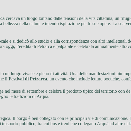
rca
cercava un luogo lontano dalle tensioni della vita cittadina, un rifugi
 bellezza della natura e traendo ispirazione per le sue opere. La sua ve
cale e si dedicò allo studio e alla corrispondenza con altri intellettuali
 Ancora oggi, l’eredità di Petrarca è palpabile e celebrata annualmente att
o un luogo vivace e pieno di attività. Una delle manifestazioni più impo
ne il
Festival di Petrarca
, un evento che include letture poetiche, confer
nel mese di settembre e celebra il prodotto tipico del territorio con degu
glio le tradizioni di Arquà.
tegica. Il borgo è ben collegato con le principali vie di comunicazione. S
di trasporto pubblico, tra cui bus e treni che collegano Arquà ad altre c