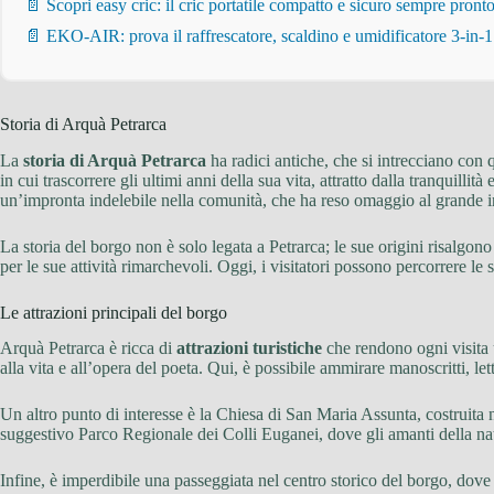
📄 Scopri easy cric: il cric portatile compatto e sicuro sempre pronto
📄 EKO-AIR: prova il raffrescatore, scaldino e umidificatore 3-in-1 
Storia di Arquà Petrarca
La
storia di Arquà Petrarca
ha radici antiche, che si intrecciano con
in cui trascorrere gli ultimi anni della sua vita, attratto dalla tranquill
un’impronta indelebile nella comunità, che ha reso omaggio al grande 
La storia del borgo non è solo legata a Petrarca; le sue origini risalg
per le sue attività rimarchevoli. Oggi, i visitatori possono percorrere le 
Le attrazioni principali del borgo
Arquà Petrarca è ricca di
attrazioni turistiche
che rendono ogni visita u
alla vita e all’opera del poeta. Qui, è possibile ammirare manoscritti, let
Un altro punto di interesse è la Chiesa di San Maria Assunta, costruita n
suggestivo Parco Regionale dei Colli Euganei, dove gli amanti della nat
Infine, è imperdibile una passeggiata nel centro storico del borgo, dove si