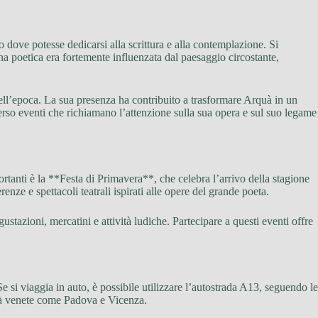
o dove potesse dedicarsi alla scrittura e alla contemplazione. Si
na poetica era fortemente influenzata dal paesaggio circostante,
 dell’epoca. La sua presenza ha contribuito a trasformare Arquà in un
raverso eventi che richiamano l’attenzione sulla sua opera e sul suo legame
rtanti è la **Festa di Primavera**, che celebra l’arrivo della stagione
enze e spettacoli teatrali ispirati alle opere del grande poeta.
stazioni, mercatini e attività ludiche. Partecipare a questi eventi offre
e si viaggia in auto, è possibile utilizzare l’autostrada A13, seguendo le
ittà venete come Padova e Vicenza.