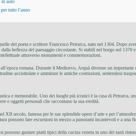
 in auto
per tutto l’anno
 quelle del poeta e scrittore Francesco Petrarca, nato nel 1304. Dopo av
ità e dalla bellezza del paesaggio circostante. Si stabilì nel borgo nel 137
intellettuale attraverso monumenti e commemorazioni.
ono all’epoca romana. Durante il Medioevo, Arquà divenne un importante 
stradine acciottolate e ammirare le antiche costruzioni, sentendosi traspor
nica e memorabile. Uno dei luoghi più iconici è la casa di Petrarca, un t
tere e oggetti personali che raccontano la sua eredità.
el XII secolo, famosa per le sue splendide opere d’arte e per l’atmosfera
ura possono fare escursioni in mezzo a panorami incantevoli e a una flo
 possono gustare piatti tipici della cucina veneta in uno dei tanti ristora