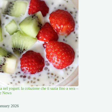
a nel yogurt: la colazione che ti sazia fino a sera –
yle News
anuary 2026