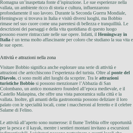
Romagna un’inaspettata fonte d’ispirazione. Le sue esperienze nella
vallata, un ambiente ricco di storia e cultura, influenzarono
profondamente il suo lavoro. Durante la Seconda Guerra Mondiale,
Hemingway si trovava in Italia e visitò diversi luoghi, ma Bobbio
rimase nel suo cuore come una parentesi di bellezza e tranquillità. Le
descrizioni dei paesaggi e della vita quotidiana di questo luogo
possono essere rintracciate nelle sue opere. Infatti, il
Hemingway in
Italia
è un tema molto affascinante per coloro che studiano la sua vita e
le sue opere.
Attività e attrazioni nella zona
Visitare Bobbio significa anche esplorare una serie di attività e
attrazioni che arricchiscono l’esperienza del turista. Oltre al
ponte del
Diavolo
, ci sono molti altri luoghi da scoprire. Tra le
attrazioni
turistiche Bobbio
si possono menzionare l’Abbazia di San
Colombano, un antico monastero founded all’epoca medievale, e il
Castello Malaspina, che offre una vista panoramica sulla città e la
vallata. Inoltre, gli amanti della gastronomia possono deliziare il loro
palato con le specialità locali, come i maccheroni al ferretto e il celebre
Salame di Felino.
Le attività all’aperto sono numerose: il fiume Trebbia offre opportunità
per la pesca e il kayak, mentre i sentieri montani invitano a escursioni