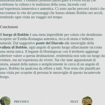
indimenticabili. I visitatori possono partecipare a eventi locali che
celebrano la cultura e le tradizioni della zona, facendo così
un’esperienza immersiva e autentica. Ci sono anche percorsi storici che
raccontano la vita dei personaggi che hanno abitato Bobbio nei secoli,
rendendo ogni visita un viaggio nel tempo.
Conclusioni
Il
borgo di Bobbio
è una meta imperdibile per coloro che desiderano
scoprire un’Emilia-Romagna autentica, ricca di storia e bellezze
naturali. Dal suggestivo
ponte del Diavolo
alle meraviglie della
vallata di Bobbio
, ogni angolo di questo luogo affascinante racconta
una storia unica. Il legame di Hemingway con il territorio aggiunge
ulteriore valore a questa destinazione, rendendola non solo un luogo da
visitare, ma un’esperienza da vivere. Sia che siate appassionati di
storia, amanti della natura o semplicemente in cerca di un angolo di
pace, Bobbio ha qualcosa da offrire a tutti. Non resta che pianificare
una visita per scoprire di persona le meraviglie di questo incantevole
borgo.
PREVIOUS
NEXT