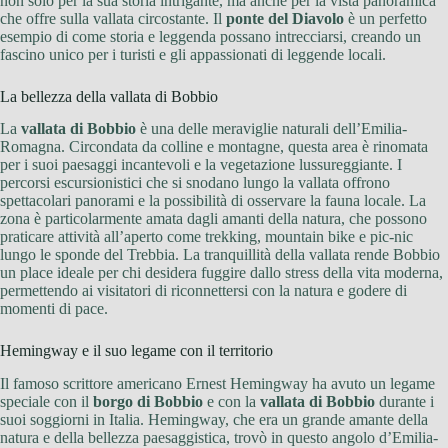
non solo per la sua storia intrigante, ma anche per la vista panoramica
che offre sulla vallata circostante. Il
ponte del Diavolo
è un perfetto
esempio di come storia e leggenda possano intrecciarsi, creando un
fascino unico per i turisti e gli appassionati di leggende locali.
La bellezza della vallata di Bobbio
La
vallata di Bobbio
è una delle meraviglie naturali dell’Emilia-
Romagna. Circondata da colline e montagne, questa area è rinomata
per i suoi paesaggi incantevoli e la vegetazione lussureggiante. I
percorsi escursionistici che si snodano lungo la vallata offrono
spettacolari panorami e la possibilità di osservare la fauna locale. La
zona è particolarmente amata dagli amanti della natura, che possono
praticare attività all’aperto come trekking, mountain bike e pic-nic
lungo le sponde del Trebbia. La tranquillità della vallata rende Bobbio
un place ideale per chi desidera fuggire dallo stress della vita moderna,
permettendo ai visitatori di riconnettersi con la natura e godere di
momenti di pace.
Hemingway e il suo legame con il territorio
Il famoso scrittore americano Ernest Hemingway ha avuto un legame
speciale con il
borgo di Bobbio
e con la
vallata di Bobbio
durante i
suoi soggiorni in Italia. Hemingway, che era un grande amante della
natura e della bellezza paesaggistica, trovò in questo angolo d’Emilia-