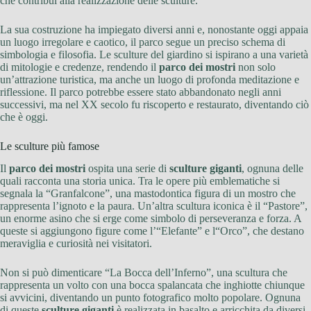
che contribuì alla realizzazione delle sculture.
La sua costruzione ha impiegato diversi anni e, nonostante oggi appaia
un luogo irregolare e caotico, il parco segue un preciso schema di
simbologia e filosofia. Le sculture del giardino si ispirano a una varietà
di mitologie e credenze, rendendo il
parco dei mostri
non solo
un’attrazione turistica, ma anche un luogo di profonda meditazione e
riflessione. Il parco potrebbe essere stato abbandonato negli anni
successivi, ma nel XX secolo fu riscoperto e restaurato, diventando ciò
che è oggi.
Le sculture più famose
Il
parco dei mostri
ospita una serie di
sculture giganti
, ognuna delle
quali racconta una storia unica. Tra le opere più emblematiche si
segnala la “Granfalcone”, una mastodontica figura di un mostro che
rappresenta l’ignoto e la paura. Un’altra scultura iconica è il “Pastore”,
un enorme asino che si erge come simbolo di perseveranza e forza. A
queste si aggiungono figure come l’“Elefante” e l“Orco”, che destano
meraviglia e curiosità nei visitatori.
Non si può dimenticare “La Bocca dell’Inferno”, una scultura che
rappresenta un volto con una bocca spalancata che inghiotte chiunque
si avvicini, diventando un punto fotografico molto popolare. Ognuna
di queste
sculture giganti
è realizzata in basalto e arricchita da diversi