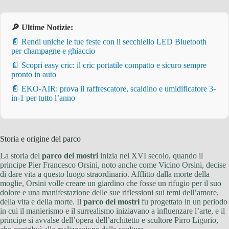
🔎 Ultime Notizie:
📄 Rendi uniche le tue feste con il secchiello LED Bluetooth
per champagne e ghiaccio
📄 Scopri easy cric: il cric portatile compatto e sicuro sempre
pronto in auto
📄 EKO-AIR: prova il raffrescatore, scaldino e umidificatore 3-
in-1 per tutto l’anno
Storia e origine del parco
La storia del
parco dei mostri
inizia nel XVI secolo, quando il
principe Pier Francesco Orsini, noto anche come Vicino Orsini, decise
di dare vita a questo luogo straordinario. Afflitto dalla morte della
moglie, Orsini volle creare un giardino che fosse un rifugio per il suo
dolore e una manifestazione delle sue riflessioni sui temi dell’amore,
della vita e della morte. Il
parco dei mostri
fu progettato in un periodo
in cui il manierismo e il surrealismo iniziavano a influenzare l’arte, e il
principe si avvalse dell’opera dell’architetto e scultore Pirro Ligorio,