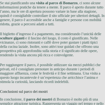
Se stai pianificando una
visita al parco di Bomarzo
, ci sono alcune
informazioni pratiche da tenere a mente. Il parco è aperto durante tutto
l’anno, ma le ore di apertura possono variare in base alla stagione,
quindi è consigliabile controllare il sito ufficiale per ulteriori dettagli. In
genere, il parco è accessibile anche a famiglie e persone con mobilità
ridotta, grazie a percorsi adatti a tutti.
Il biglietto d’ingresso è a pagamento, ma considerando l’unicità delle
sculture giganti
e il fascino del luogo, il costo è giustificato. Nelle
vicinanze, ci sono ristoranti e caffè dove poter gustare i piatti tipici
della cucina laziale. Inoltre, sono attivi tour guidati che offrono una
prospettiva più approfondita sulla storia e il significato delle opere,
rendendo la visita ancora più ricca e coinvolgente.
Per raggiungere il parco, è possibile utilizzare sia mezzi pubblici che
privati, ed è consigliato prenotare in anticipo durante i periodi di
maggiore affluenza, come le festività e il fine settimana. Una visita a
questo luogo incantevole è un’esperienza che arricchisce l’anima e
stimola la curiosità, lasciando ricordi indelebili.
Conclusioni sul parco dei mostri
In conclusione, il
parco dei mostri
di Bomarzo è molto più di una
semplice attrazione turistica. Rappresenta un viaggio nel tempo e nello