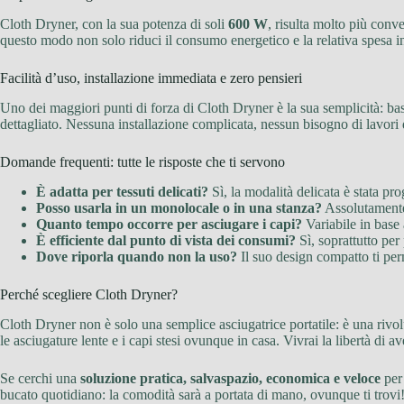
Cloth Dryner, con la sua potenza di soli
600 W
, risulta molto più conv
questo modo non solo riduci il consumo energetico e la relativa spesa in
Facilità d’uso, installazione immediata e zero pensieri
Uno dei maggiori punti di forza di Cloth Dryner è la sua semplicità: bast
dettagliato. Nessuna installazione complicata, nessun bisogno di lavori d
Domande frequenti: tutte le risposte che ti servono
È adatta per tessuti delicati?
Sì, la modalità delicata è stata prog
Posso usarla in un monolocale o in una stanza?
Assolutamente 
Quanto tempo occorre per asciugare i capi?
Variabile in base 
È efficiente dal punto di vista dei consumi?
Sì, soprattutto per 
Dove riporla quando non la uso?
Il suo design compatto ti perm
Perché scegliere Cloth Dryner?
Cloth Dryner non è solo una semplice asciugatrice portatile: è una rivo
le asciugature lente e i capi stesi ovunque in casa. Vivrai la libertà di
Se cerchi una
soluzione pratica, salvaspazio, economica e veloce
per 
bucato quotidiano: la comodità sarà a portata di mano, ovunque ti trovi