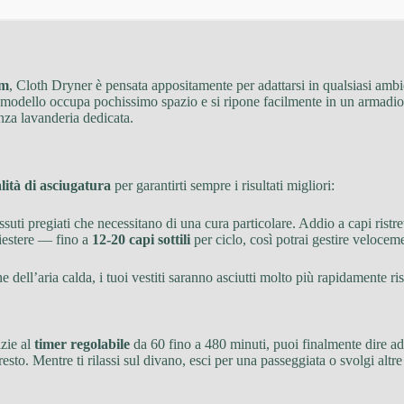
cm
, Cloth Dryner è pensata appositamente per adattarsi in qualsiasi amb
 modello occupa pochissimo spazio e si ripone facilmente in un armadio o 
nza lavanderia dedicata.
ità di asciugatura
per garantirti sempre i risultati migliori:
essuti pregiati che necessitano di una cura particolare. Addio a capi ristre
liestere — fino a
12‑20 capi sottili
per ciclo, così potrai gestire velocemen
e dell’aria calda, i tuoi vestiti saranno asciutti molto più rapidamente r
azie al
timer regolabile
da 60 fino a 480 minuti, puoi finalmente dire add
resto. Mentre ti rilassi sul divano, esci per una passeggiata o svolgi altr