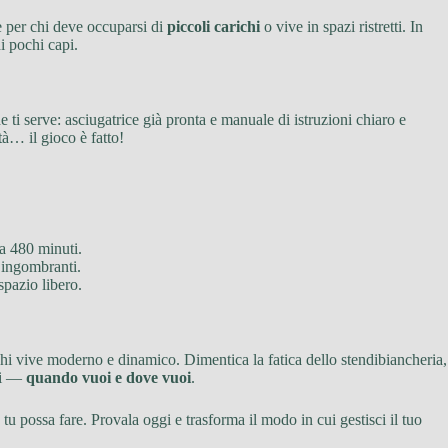
te per chi deve occuparsi di
piccoli carichi
o vive in spazi ristretti. In
i pochi capi.
 ti serve: asciugatrice già pronta e manuale di istruzioni chiaro e
tà… il gioco è fatto!
 a 480 minuti.
i ingombranti.
spazio libero.
chi vive moderno e dinamico. Dimentica la fatica dello stendibiancheria,
ati —
quando vuoi e dove vuoi
.
 tu possa fare. Provala oggi e trasforma il modo in cui gestisci il tuo