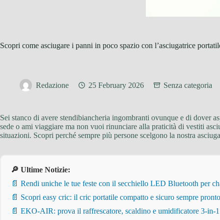
Scopri come asciugare i panni in poco spazio con l’asciugatrice portati
Redazione
25 February 2026
Senza categoria
Sei stanco di avere stendibiancheria ingombranti ovunque e di dover aspe
sede o ami viaggiare ma non vuoi rinunciare alla praticità di vestiti asc
situazioni. Scopri perché sempre più persone scelgono la nostra asciugatr
🔎 Ultime Notizie:
📄 Rendi uniche le tue feste con il secchiello LED Bluetooth per 
📄 Scopri easy cric: il cric portatile compatto e sicuro sempre pronto
📄 EKO-AIR: prova il raffrescatore, scaldino e umidificatore 3-in-1 