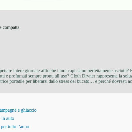
le compatta
ttare intere giornate affinché i tuoi capi siano perfettamente asciutti? 
iutti e profumati sempre pronti all’uso? Cloth Dryner rappresenta la soluz
ice portatile per liberarsi dallo stress del bucato… e perché dovresti ac
champagne e ghiaccio
 in auto
per tutto l’anno