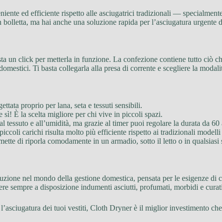
eniente ed efficiente rispetto alle asciugatrici tradizionali — specialmen
 bolletta, ma hai anche una soluzione rapida per l’asciugatura urgente d
a un click per metterla in funzione. La confezione contiene tutto ciò che
omestici. Ti basta collegarla alla presa di corrente e scegliere la modali
ettata proprio per lana, seta e tessuti sensibili.
sì! È la scelta migliore per chi vive in piccoli spazi.
al tessuto e all’umidità, ma grazie al timer puoi regolare la durata da 60
piccoli carichi risulta molto più efficiente rispetto ai tradizionali modell
ette di riporla comodamente in un armadio, sotto il letto o in qualsiasi 
luzione nel mondo della gestione domestica, pensata per le esigenze di 
 avere sempre a disposizione indumenti asciutti, profumati, morbidi e cur
l’asciugatura dei tuoi vestiti, Cloth Dryner è il miglior investimento che
!