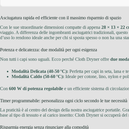
Asciugatura rapida ed efficiente con il massimo risparmio di spazio
Con le sue straordinarie dimensioni compatte di appena
28 × 13 × 22 
viaggio. A differenza delle ingombranti asciugatrici tradizionali, questo
d’uso lo rendono ideale anche per chi si sposta spesso o non ha una sta
Potenza e delicatezza: due modalità per ogni esigenza
Non tutti i capi sono uguali. Ecco perché Cloth Dryner offre
due modal
Modalità Delicata (40‑50 °C):
Perfetta per capi in seta, lana e t
Modalità Caldo (50‑60 °C):
Ideale per cotone, lino, nylon e po
Con
600 W di potenza regolabile
e un efficiente sistema di circolazion
Timer programmabile: personalizza ogni ciclo secondo le tue necessità
La praticità è al centro del design della nostra asciugatrice portatile. Gr
base al tipo di tessuto e al carico inserito: Cloth Dryner si occuperà del 
Risparmia energia senza rinunciare alla comodità